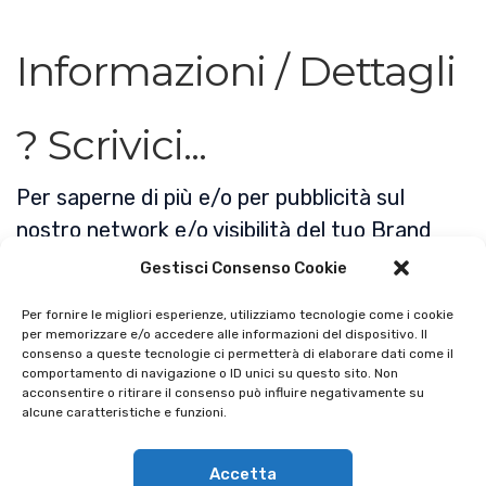
Informazioni / Dettagli
? Scrivici...
Per saperne di più e/o per pubblicità sul
nostro network e/o visibilità del tuo Brand
non esitare a contattarci, saremo a tua
Gestisci Consenso Cookie
disposizione nel fornirti tutte le informazioni
Per fornire le migliori esperienze, utilizziamo tecnologie come i cookie
di cui hai bisogno.
CONTATTI- EMAIL @
per memorizzare e/o accedere alle informazioni del dispositivo. Il
consenso a queste tecnologie ci permetterà di elaborare dati come il
comportamento di navigazione o ID unici su questo sito. Non
acconsentire o ritirare il consenso può influire negativamente su
alcune caratteristiche e funzioni.
Accetta